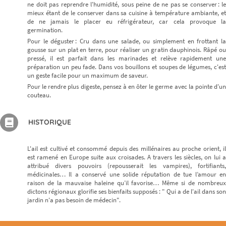
ne doit pas reprendre l'humidité, sous peine de ne pas se conserver : le
mieux étant de le conserver dans sa cuisine à température ambiante, et
de ne jamais le placer eu réfrigérateur, car cela provoque la
germination.
Pour le déguster : Cru dans une salade, ou simplement en frottant la
gousse sur un plat en terre, pour réaliser un gratin dauphinois. Râpé ou
pressé, il est parfait dans les marinades et relève rapidement une
préparation un peu fade. Dans vos bouillons et soupes de légumes, c'est
un geste facile pour un maximum de saveur.
Pour le rendre plus digeste, pensez à en ôter le germe avec la pointe d'un
couteau.
HISTORIQUE
L'ail est cultivé et consommé depuis des millénaires au proche orient, il
est ramené en Europe suite aux croisades. A travers les siècles, on lui a
attribué divers pouvoirs (repousserait les vampires), fortifiants,
médicinales… Il a conservé une solide réputation de tue l’amour en
raison de la mauvaise haleine qu’il favorise… Même si de nombreux
dictons régionaux glorifie ses bienfaits supposés : " Qui a de l'ail dans son
jardin n'a pas besoin de médecin".