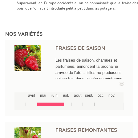
Auparavant, en Europe occidentale, on ne connaissait que la fraise des
bois, que l'on avait introduite petit à petit dans les potagers.
NOS VARIÉTÉS
FRAISES DE SAISON
Les fraises de saison, charnues et
parfumées, annoncent la prochaine
arrivée de l'été… Elles ne produisent
qu'une fois dans l'année du printemps
jusqu'à la mi-juillet suivant les
variétés. L'une des plus précoces est
avril
mai
juin
juil.
août
sept.
oct.
nov.
la Gariguette accompagnée de
Cigaline et de Ciflorette, des fraises
allongées, parfumées et peu sucrées.
Ensuite, toute une cohorte rouge vif
plus sucrée mûrit successivement
avec notamment Darselect, Sonata,
FRAISES REMONTANTES
Asia, Honeye oye,...Le bal de l'été se