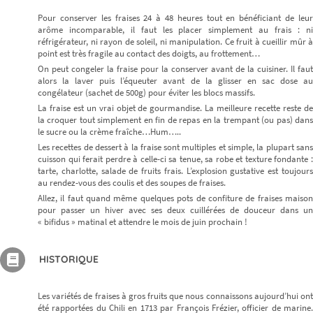
Pour conserver les fraises 24 à 48 heures tout en bénéficiant de leur
arôme incomparable, il faut les placer simplement au frais : ni
réfrigérateur, ni rayon de soleil, ni manipulation. Ce fruit à cueillir mûr à
point est très fragile au contact des doigts, au frottement…
On peut congeler la fraise pour la conserver avant de la cuisiner. Il faut
alors la laver puis l’équeuter avant de la glisser en sac dose au
congélateur (sachet de 500g) pour éviter les blocs massifs.
La fraise est un vrai objet de gourmandise. La meilleure recette reste de
la croquer tout simplement en fin de repas en la trempant (ou pas) dans
le sucre ou la crème fraîche…Hum…..
Les recettes de dessert à la fraise sont multiples et simple, la plupart sans
cuisson qui ferait perdre à celle-ci sa tenue, sa robe et texture fondante :
tarte, charlotte, salade de fruits frais. L’explosion gustative est toujours
au rendez-vous des coulis et des soupes de fraises.
Allez, il faut quand même quelques pots de confiture de fraises maison
pour passer un hiver avec ses deux cuillérées de douceur dans un
« bifidus » matinal et attendre le mois de juin prochain !
HISTORIQUE
Les variétés de fraises à gros fruits que nous connaissons aujourd’hui ont
été rapportées du Chili en 1713 par François Frézier, officier de marine.