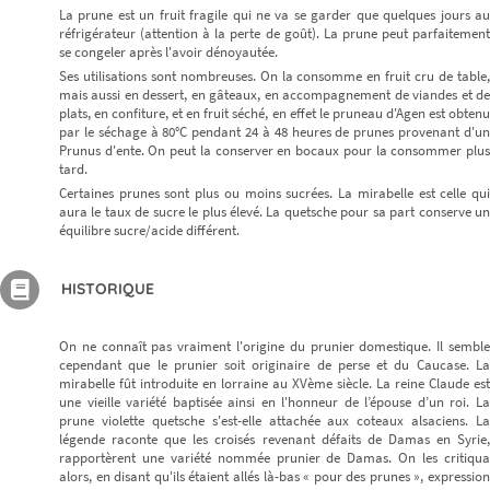
La prune est un fruit fragile qui ne va se garder que quelques jours au
réfrigérateur (attention à la perte de goût). La prune peut parfaitement
se congeler après l'avoir dénoyautée.
Ses utilisations sont nombreuses. On la consomme en fruit cru de table,
mais aussi en dessert, en gâteaux, en accompagnement de viandes et de
plats, en confiture, et en fruit séché, en effet le pruneau d'Agen est obtenu
par le séchage à 80°C pendant 24 à 48 heures de prunes provenant d'un
Prunus d'ente. On peut la conserver en bocaux pour la consommer plus
tard.
Certaines prunes sont plus ou moins sucrées. La mirabelle est celle qui
aura le taux de sucre le plus élevé. La quetsche pour sa part conserve un
équilibre sucre/acide différent.
HISTORIQUE
On ne connaît pas vraiment l'origine du prunier domestique. Il semble
cependant que le prunier soit originaire de perse et du Caucase. La
mirabelle fût introduite en lorraine au XVème siècle. La reine Claude est
une vieille variété baptisée ainsi en l'honneur de l’épouse d’un roi. La
prune violette quetsche s'est-elle attachée aux coteaux alsaciens. La
légende raconte que les croisés revenant défaits de Damas en Syrie,
rapportèrent une variété nommée prunier de Damas. On les critiqua
alors, en disant qu'ils étaient allés là-bas « pour des prunes », expression