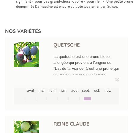
signifiant « pour pas grand-chose », voire « pour rien ». Une petite prune
dénommée Damassine est encore cultivée localement en Suisse.
NOS VARIÉTÉS
QUETSCHE
La quetsche est une prune bleue,
allongée qui provient à l'origine de
l'Est de la France. C'est une prune qui
est moins précoce que la reine
Claude. La pruine sur les quetsches
(signe de grande fraicheur du produit)
avril
mai
juin
juil.
août
sept.
oct.
nov.
est bleutée et mas que la couleur de
fond du fruit : la prune devient
luisante quand on la lustre d’une
couleur aubergine profond.
REINE CLAUDE