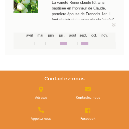
La variété Reine claude fût ainsi
baptisée en l'honneur de Claude,
première épouse de Francois 1er. Il
faut choisir de la reine claude "dorée"
ou "de bavay", variété plus sucrée et
qui vous garantissent des prunes de
avril
mai
juin
juil.
août
sept.
oct.
nov.
qualité. Elles sont également
disponibles dans certaines cueillettes
Chapeau de Paille.
Contactez-nous
Adresse
Contactez nous
Appelez nous
Facebook