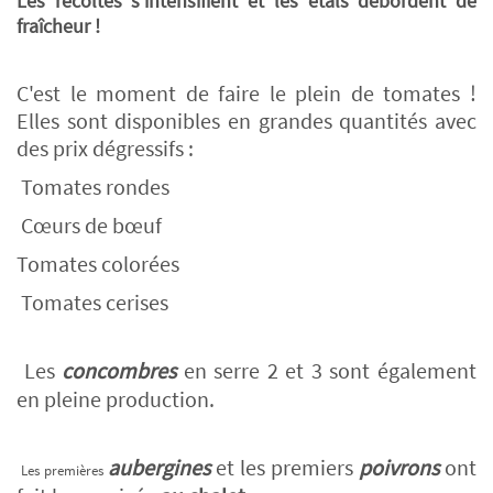
Les récoltes s'intensifient et les étals débordent de
fraîcheur !
C'est le moment de faire le plein de tomates !
Elles sont disponibles en grandes quantités avec
des prix dégressifs :
Tomates rondes
Ne ratez plus rien,
Abonnez-vous à notre newsletter
Cœurs de bœuf
Tomates colorées
Tomates cerises
Je m’inscris
Les
concombres
en serre 2 et 3 sont également
en pleine production.
aubergines
et les premiers
poivrons
ont
Les premières