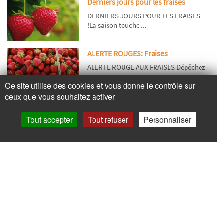
Derniers jours pour les fraises
DERNIERS JOURS POUR LES FRAISES
!La saison touche ...
ALERTE ROUGES: Fraises
ALERTE ROUGE AUX FRAISES Dépêchez-
vous avan...
Ce site utilise des cookies et vous donne le contrôle sur
ceux que vous souhaitez activer
Contactez-nous
Tout accepter
Tout refuser
Personnaliser
Adresse
Contactez nous
Appelez nous
Facebook